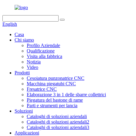
English
Casa
Chi siamo
Profilo Aziendale
Qualificazione
Visita alla fabbrica
Notizia
Video
Prodotti
Cesoiatura punzonatrice CNC
Macchina piegatubi CNC
Fresatrice CNC
Elaborazione 3 in 1 delle sbarre collettrici
Piegatura del bastone di rame
Parti e strumenti per lancia
Soluzioni
Cataloghi di soluzioni aziendali
Cataloghi di soluzioni aziendali2
Cataloghi di soluzioni aziendali3
Applicazioni