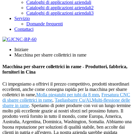
Cataloghi di applicazioni aziendali
Cataloghi di applicazioni aziendali2
Cataloghi di applicazioni aziendali3
Servizio
Domande frequenti
Contattaci
Iniziare
Macchina per sbarre collettrici in rame
Macchina per sbarre collettrici in rame - Produttori, fabbrica,
fornitori in Cina
Ci impegniamo a offrirvi il prezzo competitivo, prodotti straordinari
eccellenti, anche come consegna rapida per la macchina per sbarre
collettrici in rame,
Molla piegatubi per tubi da 8 mm
,
Fresatura CNC
di sbarre collettrici in rame
,
Tagliasbarre Cu/Al
,
Multi-flessione delle
sbarre in rame
. Speriamo di poter produrre con voi un lungo termine
molto più eccellente grazie ai nostri sforzi nel prossimo futuro. Il
prodotto verrà fornito in tutto il mondo, come Europa, America,
Australia, Argentina, Dominica, Washington, Somalia. Abbiamo una
buona reputazione per soluzioni di qualità stabile, ben accolte dai
clienti in patria e all'estero. La nostra azienda sarebbe guidata