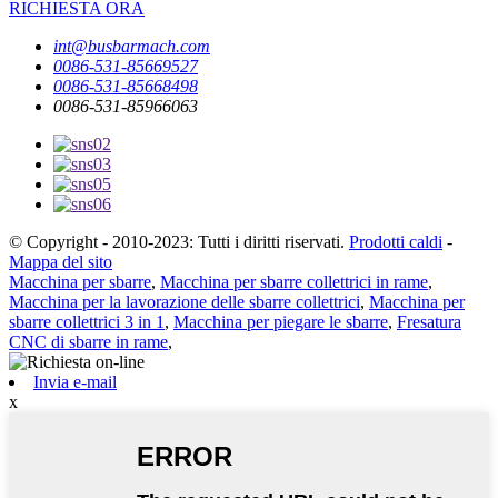
RICHIESTA ORA
int@busbarmach.com
0086-531-85669527
0086-531-85668498
0086-531-85966063
© Copyright - 2010-2023: Tutti i diritti riservati.
Prodotti caldi
-
Mappa del sito
Macchina per sbarre
,
Macchina per sbarre collettrici in rame
,
Macchina per la lavorazione delle sbarre collettrici
,
Macchina per
sbarre collettrici 3 in 1
,
Macchina per piegare le sbarre
,
Fresatura
CNC di sbarre in rame
,
Invia e-mail
x