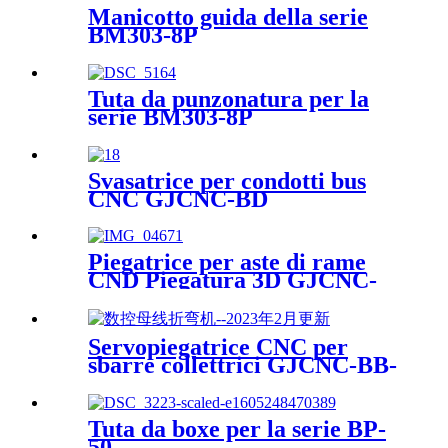
Manicotto guida della serie
BM303-8P
Tuta da punzonatura per la
serie BM303-8P
Svasatrice per condotti bus
CNC GJCNC-BD
Piegatrice per aste di rame
CND Piegatura 3D GJCNC-
CBG
Servopiegatrice CNC per
sbarre collettrici GJCNC-BB-
S
Tuta da boxe per la serie BP-
50